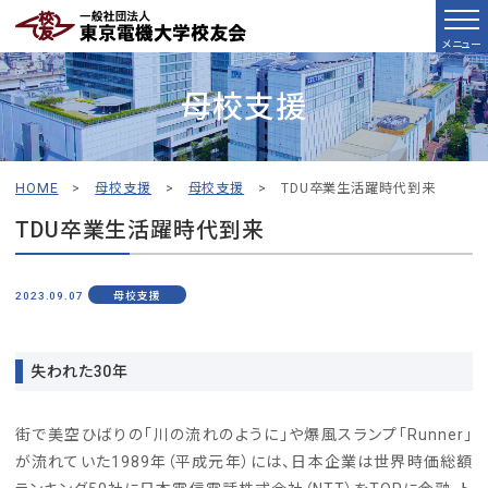
メニュー
母校支援
HOME
>
母校支援
>
母校支援
>
TDU卒業生活躍時代到来
TDU卒業生活躍時代到来
2023.09.07
母校支援
失われた30年
街で美空ひばりの「川の流れのように」や爆風スランプ「Runner」
が流れていた1989年（平成元年）には、日本企業は世界時価総額