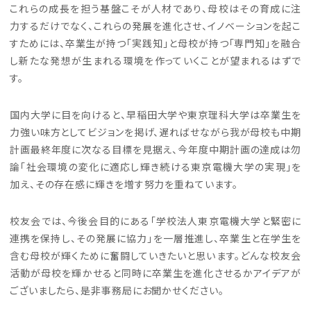
これらの成長を担う基盤こそが人材であり、母校はその育成に注
力するだけでなく、これらの発展を進化させ、イノベーションを起こ
すためには、卒業生が持つ「実践知」と母校が持つ「専門知」を融合
し新たな発想が生まれる環境を作っていくことが望まれるはずで
す。
国内大学に目を向けると、早稲田大学や東京理科大学は卒業生を
力強い味方としてビジョンを掲げ、遅ればせながら我が母校も中期
計画最終年度に次なる目標を見据え、今年度中期計画の達成は勿
論「社会環境の変化に適応し輝き続ける東京電機大学の実現」を
加え、その存在感に輝きを増す努力を重ねています。
校友会では、今後会目的にある「学校法人東京電機大学と緊密に
連携を保持し、その発展に協力」を一層推進し、卒業生と在学生を
含む母校が輝くために奮闘していきたいと思います。どんな校友会
活動が母校を輝かせると同時に卒業生を進化させるかアイデアが
ございましたら、是非事務局にお聞かせください。