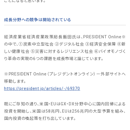
ことになると思います。
成長分野への競争は開始されている
経済産業省経済産業政策局長飯田氏は、PRESIDENT Online※
の中で、①炭素中立型社会 ②デジタル社会 ③経済安全保障 ④新
しい健康社会 ⑤災害に対するレジリエンス社会 ⑥バイオモノづく
り革命の実現の6つの課題を成長市場と論じています。
※PRESIDENT Online（プレジデントオンライン）ー外部サイトへ
移動します。
https://president.jp/articles/-/69370
既にご存知の通り、米国・EUはGX・DX分野中心に国内回帰による
投資を開始し、米国は58兆円、EUは256兆円の大型予算を組み、
国内投資の喚起策を打ち出しています。