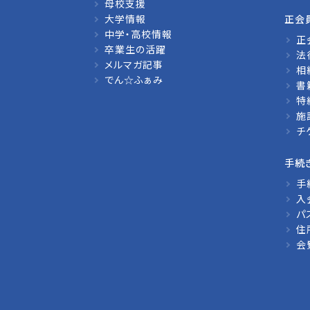
母校支援
大学情報
正会
中学・高校情報
正
卒業生の活躍
法
メルマガ記事
相
でん☆ふぁみ
書
特
施
チ
手続
手
入
パ
住
会