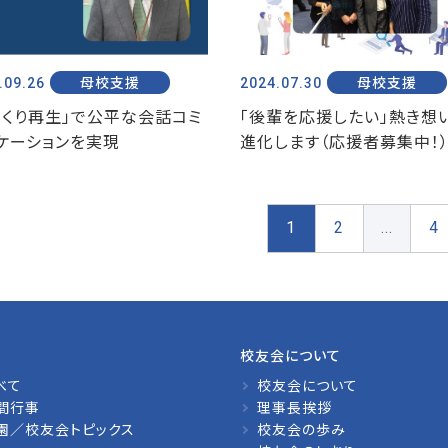
.09.26
母校支援
2024.07.30
母校支援
っくり再生」で公平な会話コミ
「後輩を応援したい」熱き想
ケーションを実現
進化します（応援者募集中！
4
1
2
...
校友会について
べて
校友会について
間行事
理事長挨拶
園／校友会トピックス
校友会の歩み