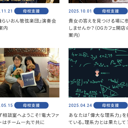
.11.21
母校支援
2025.10.01
母校支援
機らいおん管弦楽団』演奏会
貴女の答えを見つける場に
案内
しませんか？（OGカフェ開店
案内）
.05.15
母校支援
2025.04.24
母校支援
ず相談室へようこそ！電大ファ
あなたは「偉大な理系力」を
ーはチーム一丸で共に
ている。理系力とは果たして