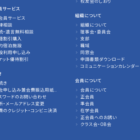
校友会のしおり
員サービス
組織について
会員サービス
律相談
組織について
続・遺言無料相談
理事会・委員会
籍割引購入
支部
約宿泊施設
職域
設利用申し込み
同窓会
ケット優待割引
申請書類ダウンロード
コミュニケーションカレンダー
き
会員について
続き
会申し込み兼会費振込用紙請求
会員について
スワードのお問い合わせ
正会員
所・メールアドレス変更
準会員
費のクレジット・コンビニ決済
在学会員
正会員へのお誘い
クラス会・OB会