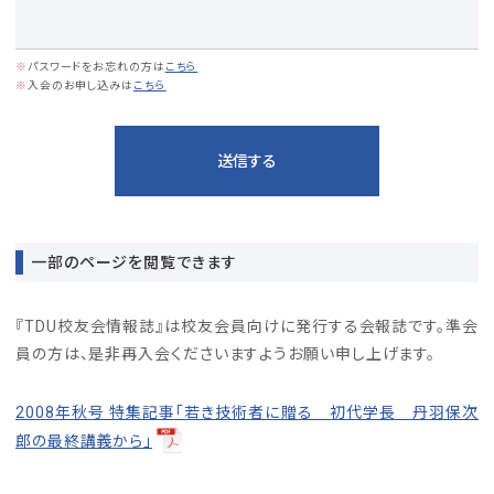
※
パスワードをお忘れの方は
こちら
※
入会のお申し込みは
こちら
一部のページを閲覧できます
『TDU校友会情報誌』は校友会員向けに発行する会報誌です。準会
員の方は、是非再入会くださいますようお願い申し上げます。
2008年秋号 特集記事「若き技術者に贈る 初代学長 丹羽保次
郎の最終講義から」