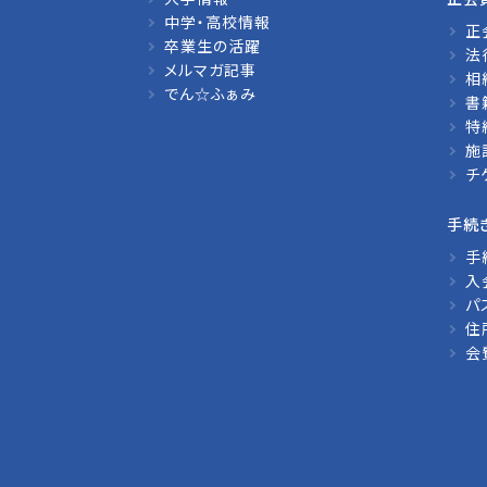
中学・高校情報
正
卒業生の活躍
法
メルマガ記事
相
でん☆ふぁみ
書
特
施
チ
手続
手
入
パ
住
会