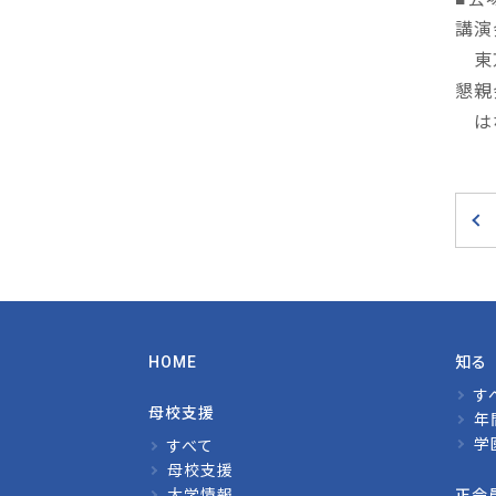
講演
東京
懇親
はな
HOME
知る
す
母校支援
年
学
すべて
母校支援
大学情報
正会