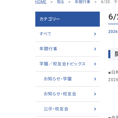
HOME
>
知る
>
年間行事
>
6/20 
6
カテゴリー
2026
すべて
年間行事
学園／校友会トピックス
■日
お知らせ・学園
202
13
お知らせ・校友会
14
16
公示・校友会
■会