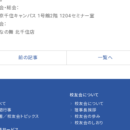
会・総会：
千住キャンパス 1号館2階 1204セミナー室
会：
の舞 北千住店
前の記事
一覧へ
校友会について
べて
校友会について
間行事
理事長挨拶
園／校友会トピックス
校友会の歩み
校友会のしおり
員サービス