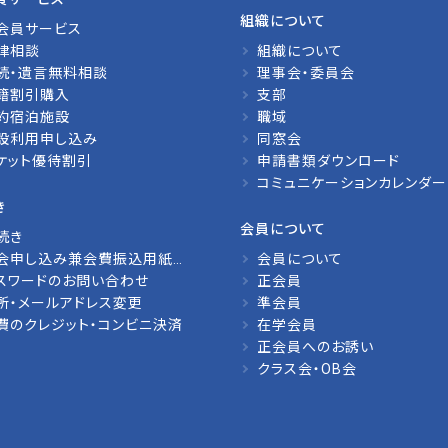
組織について
会員サービス
律相談
組織について
続・遺言無料相談
理事会・委員会
籍割引購入
支部
約宿泊施設
職域
設利用申し込み
同窓会
ケット優待割引
申請書類ダウンロード
コミュニケーションカレンダー
き
会員について
続き
会申し込み兼会費振込用紙請求
会員について
スワードのお問い合わせ
正会員
所・メールアドレス変更
準会員
費のクレジット・コンビニ決済
在学会員
正会員へのお誘い
クラス会・OB会