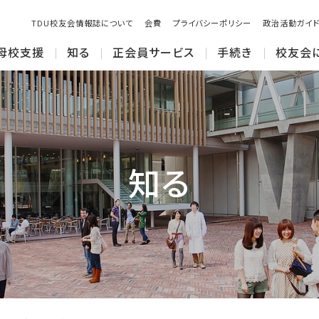
TDU校友会情報誌について
会費
プライバシーポリシー
政治活動ガイド
母校支援
知る
正会員サービス
手続き
校友会
知る