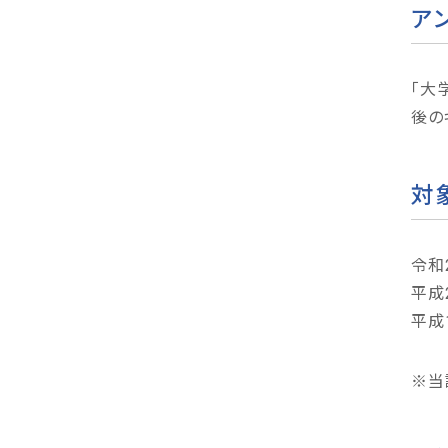
ア
「大
後の
対
令和
平成
平成
※当