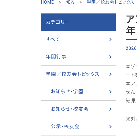
HOME
>
知る
>
学園／校友会トピックス
ア
カテゴリー
年
すべて
2026
年間行事
本学
学園／校友会トピックス
ート
本ア
お知らせ・学園
せん
結果
お知らせ・校友会
※対
公示・校友会