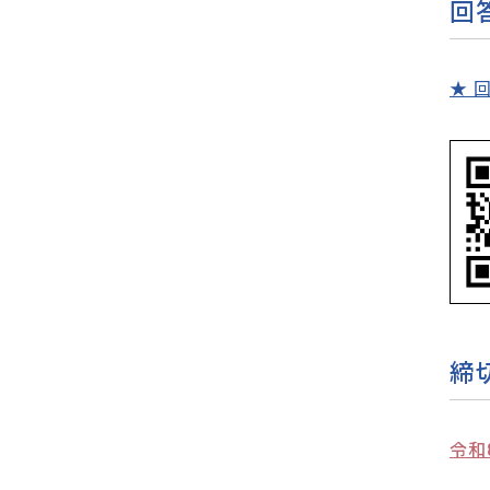
回
★ 
締
令和