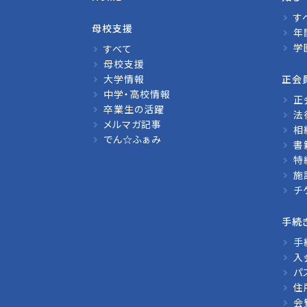
す
母校支援
年
学
すべて
母校支援
大学情報
正会
中学・高校情報
正
卒業生の活躍
法
メルマガ記事
相
でん☆ふぁみ
書
特
施
チ
手続
手
入
パ
住
会