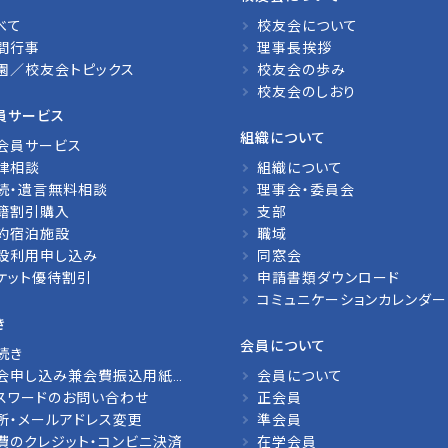
べて
校友会について
間行事
理事長挨拶
園／校友会トピックス
校友会の歩み
校友会のしおり
員サービス
組織について
会員サービス
律相談
組織について
続・遺言無料相談
理事会・委員会
籍割引購入
支部
約宿泊施設
職域
設利用申し込み
同窓会
ケット優待割引
申請書類ダウンロード
コミュニケーションカレンダー
き
会員について
続き
会申し込み兼会費振込用紙請求
会員について
スワードのお問い合わせ
正会員
所・メールアドレス変更
準会員
費のクレジット・コンビニ決済
在学会員