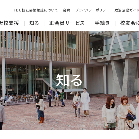
TDU校友会情報誌について
会費
プライバシーポリシー
政治活動ガイド
母校支援
知る
正会員サービス
手続き
校友会
知る