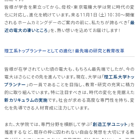
皆様が学舎を巣立ってから、母校・東京電機大学は常に時代の変
化に対応し、進化を続けています。来る11月1日（土）10：30～開催
されるホームカミングデーのご案内の前に、私たちが誇るべき「
最
近の電大の凄いところ
」を、熱い想いを込めてお届けします！
理工系トップランナーとしての進化！最先端の研究と教育改革
皆様が在学されていた頃の電大も、もちろん最先端でしたが、今の
電大はさらにその先を進んでいます。現在、大学は「
理工系大学トッ
プランナー
」の一員であることを目指し、教育・研究の充実に精力
的に取り組んでいます。特に注目すべきは、時代の変化を見据えた
新カリキュラムの実施
です。社会が求める高度な専門性を持ち、変
化を先導できる人材育成に注力しています。
また、大学院では、専門分野を横断して学ぶ「
創造工学ユニット
」を
推進するなど、既存の枠に囚われない自由な発想を大切にする教