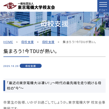
メニュー
母校支援
HOME
>
母校支援
>
母校支援
>
集まろう！今TDUが熱い。
集まろう！今TDUが熱い。
2025.10.20
母校支援
「最近の東京電機大は凄い！」〜時代の最先端を走り続ける母
校の”今”〜
卒業生の皆様、いかがお過ごしでしょうか。東京電機大学 校友会事
務局です。