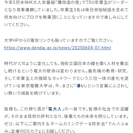
今年5月末NHK大人気番組「魔改造の夜」でTDU卒業生がリーダー
となり見事優勝していました。卒業生3名は後日参加秘話を含めて
校友向けにブログを執筆頂くことになっていますので楽しみにして
いてください。
大学HPからO電気リンクも貼っていますのでご覧ください。
https://www.dendai.ac.jp/news/20250604-01.html
時代がどのように変化しても、技術立国日本の礎を築く人材を輩出
し続けるという電大の使命は変わりません。最先端の教育・研究、
そして卒業生との強固なネットワークという三位一体の進化を遂
げている東京電機大学は、今、まさに「
凄い
」という言葉にふさわし
い勢いで成長を続けています。
皆様も、この誇り高き「
電大人
」の一員です。皆様の社会での活躍
が、そのまま母校の評判となり、後輩たちの未来を照らしています。
ぜひ、以下にご案内するホームカミングデー＆校友会「でん☆ふぁ
み」主催のOGカフェにお越しください。