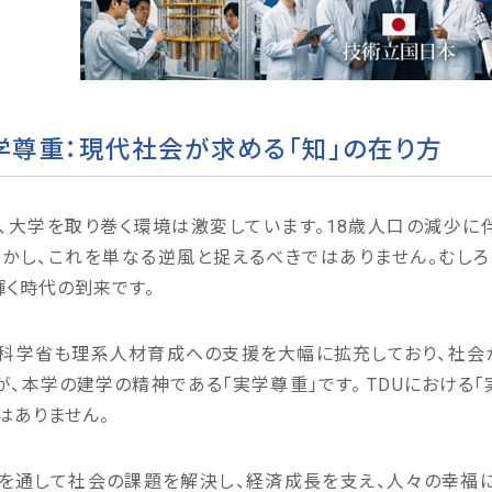
学尊重：現代社会が求める「知」の在り方
、大学を取り巻く環境は激変しています。18歳人口の減少
しかし、これを単なる逆風と捉えるべきではありません。むし
輝く時代の到来です。
科学省も理系人材育成への支援を大幅に拡充しており、社会
が、本学の建学の精神である「実学尊重」です。 TDUにおける
はありません。
を通して社会の課題を解決し、経済成長を支え、人々の幸福