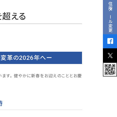
住所メール変更
を超える
変革の2026年へー
ます。 健やかに新春をお迎えのこととお慶
時