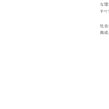
な理
すべ
社会
再成