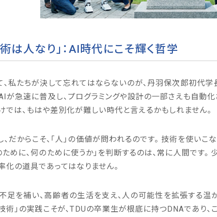
技術は人なり」：AI時代にこそ輝く哲学
て、私たちが決して忘れてはならないのが、丹羽保次郎初代学
AIが急速に普及し、プログラミングや設計の一部さえも自動
けでは、もはや差別化が難しい時代と言えるかもしれません。
し、だからこそ、「人」の価値が問われるのです。 技術を使いこ
のために、何のために使うか」を判断するのは、常に人間です。
率化の道具であってはなりません。
不足を補い、高齢者の生活を支え、人の可能性を拡張する温か
技術」の実践こそが、TDUの卒業生が根底に持つDNAであり