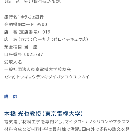
【振 込 先】（銀行振込限定）
銀行名：ゆうちょ銀行
金融機関コード：9900
店 番（支店番号）：019
店 名（カナ）：〇一九店（ゼロイチキュウ店）
預金種目：当 座
口座番号：0025787
受取人名
一般社団法人東京電機大学校友会
（シャ）トウキョウデンキダイガクコウユウカイ
講 師
本橋 光也教授（東京電機大学）
電気電子材料工学を専門とし、マイクロ・ナノシリコンやプラズマ
材料合成など材料科学の最前線で活躍。国内外で多数の論文を発