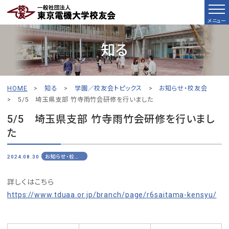
メニュー
知る
HOME
>
知る
>
学園／校友会トピックス
>
お知らせ・校友会
>
5/5 埼玉県支部 竹寺雨竹会研修を行いました
5/5 埼玉県支部 竹寺雨竹会研修を行いまし
た
2024.08.30
お知らせ・校友会
詳しくはこちら
https://www.tduaa.or.jp/branch/page/r6saitama-kensyu/