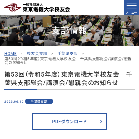
メニュー
支部情報
HOME
>
校友会支部
>
千葉県支部
>
第53回（令和5年度）東京電機大学校友会 千葉県支部総会/講演会/懇親
会のお知らせ
第53回（令和5年度）東京電機大学校友会 千
葉県支部総会/講演会/懇親会のお知らせ
2023.06.10
千葉県支部
PDFダウンロード