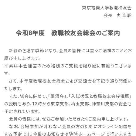
東京電機大学教職校友会
会長 丸茂 聡
令和8年度 教職校友会総会のご案内
新緑の色増す季節となり、会員の皆様には益々ご清祥のこととお
慶び申し上げます。
平素は本会運営のため格別のご支援を賜り誠に有難うございま
す。
さて、本年度教職校友会総会および交流会を下記の通り開催い
たします。
また、総会に併せて、「講演会」、「入試状況と教職校友会枠推薦」
の説明もあり、13時から東京支部、埼玉支部、神奈川支部の総会も
予定されています。
会員の皆様には、ぜひご参加いただきたくご案内申し上げます。
なお、会場参加が叶わない会員の方のためにオンライン配信を
する予定です。今後のお知らせは随時ホームページで行いますの