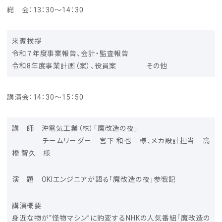
総 会：13：30～14：30
来賓挨拶
令和７年度事業報告、会計・監査報告
令和8年度事業計画（案）、役員案 その他
講演会：14：30～15：50
講 師 沖電気工業（株）「魔改造の夜」
チームリーダー 宮下 和也 様、メカ設計担当 高
橋 智久 様
演 題 OKIエンジニアが語る「魔改造の夜」参戦記
講演概要
身近な物が“怪物マシン”に豹変するNHKの人気番組「魔改造の