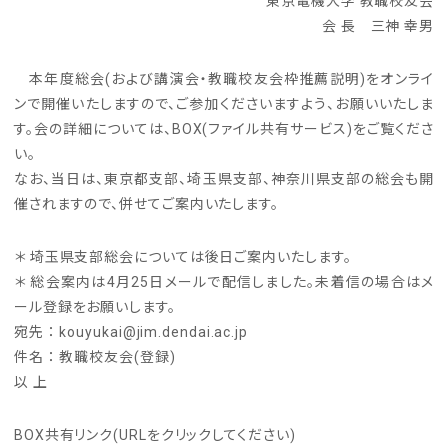
東京電機大学 教職校友会
会 長 三神 幸男
本年度総会(および講演会・教職校友会枠推薦説明)をオンライ
ンで開催いたしますので、ご参加くださいますよう、お願いいたしま
す。会の詳細については、BOX(ファイル共有サービス)をご覧くださ
い。
なお、当日は、東京都支部、埼玉県支部、神奈川県支部の総会も開
催されますので、併せてご案内いたします。
＊ 埼玉県支部総会については後日ご案内いたします。
＊ 総会案内は4月25日メールで配信しました。未着信の場合はメ
ール登録をお願いします。
宛先 ： kouyukai@jim.dendai.ac.jp
件名 ： 教職校友会(登録)
以 上
BOX共有リンク(URLをクリックしてください)