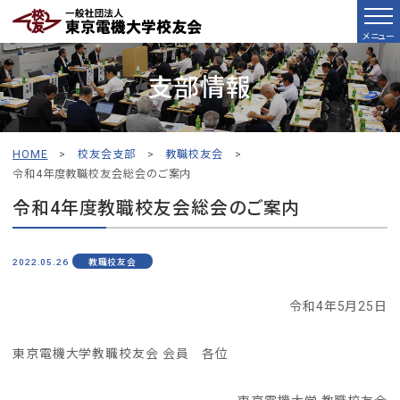
メニュー
支部情報
HOME
>
校友会支部
>
教職校友会
>
令和4年度教職校友会総会のご案内
令和4年度教職校友会総会のご案内
2022.05.26
教職校友会
令和4年5月25日
東京電機大学教職校友会 会員 各位